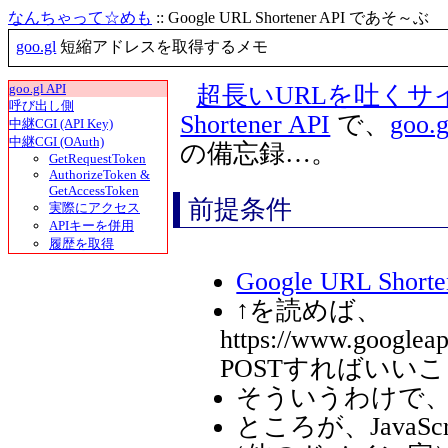
なんちゃって☆めも
:: Google URL Shortener API であそ～ぶ
goo.gl
短縮アドレスを取得するメモ
goo.gl API
超長いURLを吐くサ
呼び出し側
Shortener API
で、
goo.g
中継CGI (API Key)
中継CGI (OAuth)
の備忘録…。
GetRequestToken
AuthorizeToken &
GetAccessToken
前提条件
実際にアクセス
APIキーを併用
履歴を取得
Google URL Shorte
↑を読めば、
https://www.googleap
POSTすればいい
そういうわけで、jQu
ところが、JavaS