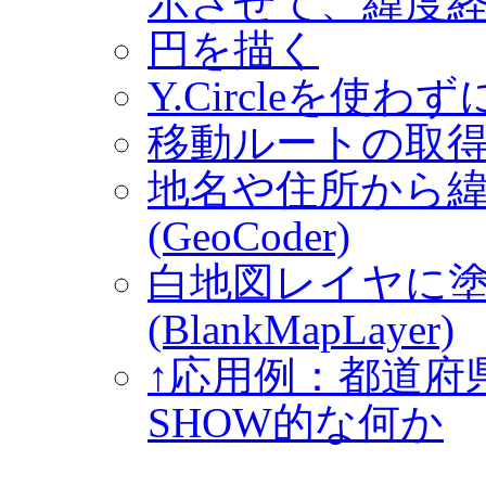
示させて、緯度
円を描く
Y.Circleを使
移動ルートの取得 (Rou
地名や住所から
(GeoCoder)
白地図レイヤに塗
(BlankMapLayer)
↑応用例：都道府
SHOW的な何か