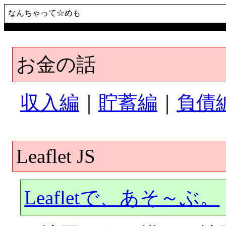
なんちゃって☆めも
お金の話
収入編
｜
貯蓄編
｜
負債
Leaflet JS
Leafletで、あそ～ぶ。