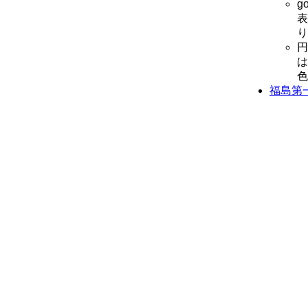
g
り
円
は
色
福島第一