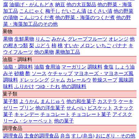
腐
油揚げ・がんもどき
納豆
他の大豆製品
他の野菜・海藻
加工品
こんにゃく
梅干し
だいこん漬
はくさい漬
他の野菜
の漬物
こんぶつくだ煮
他の野菜・海藻のつくだ煮
他の野
菜・海藻加工品のその他
果物
果物
生鮮果物
りんご
みかん
グレープフルーツ
オレンジ
他
の柑きつ類
梨
ぶどう
柿
桃
すいか
メロン
いちご
バナナ
キ
ウイフルーツ
他の果物
果物加工品
油脂・調味料
油脂・調味料
油脂
食用油
マーガリン
調味料
食塩
しょう油
みそ
砂糖
酢
ソース
ケチャップ
マヨネーズ・マヨネーズ風
調味料
ドレッシング
ジャム
カレールウ
乾燥スープ
風味調
味料
ふりかけ
つゆ・たれ
他の調味料
菓子類
菓子類
ようかん
まんじゅう
他の和生菓子
カステラ
ケーキ
ゼリー
プリン
他の洋生菓子
せんべい
ビスケット
スナック
菓子
キャンデー
チョコレート
チョコレート菓子
アイスク
リーム・シャーベット
他の菓子
調理食品
調理食品
主食的調理食品
弁当
すし(弁当)
おにぎり・その他