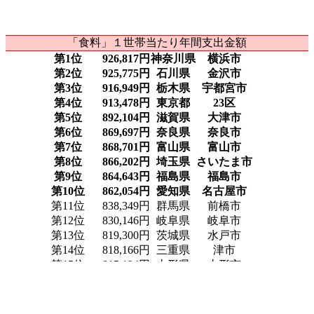
「食料」１世帯当たり年間支出金額
第1位
926,817円
神奈川県
横浜市
第2位
925,775円
石川県
金沢市
第3位
916,949円
栃木県
宇都宮市
第4位
913,478円
東京都
23区
第5位
892,104円
滋賀県
大津市
第6位
869,697円
奈良県
奈良市
第7位
868,701円
富山県
富山市
第8位
866,202円
埼玉県
さいたま市
第9位
864,643円
福島県
福島市
第10位
862,054円
愛知県
名古屋市
第11位
838,349円
群馬県
前橋市
第12位
830,146円
岐阜県
岐阜市
第13位
819,300円
茨城県
水戸市
第14位
818,166円
三重県
津市
第15位
815,194円
山形県
山形市
第16位
812,251円
福井県
福井市
第17位
806,207円
広島県
広島市
第18位
805,431円
京都府
京都市