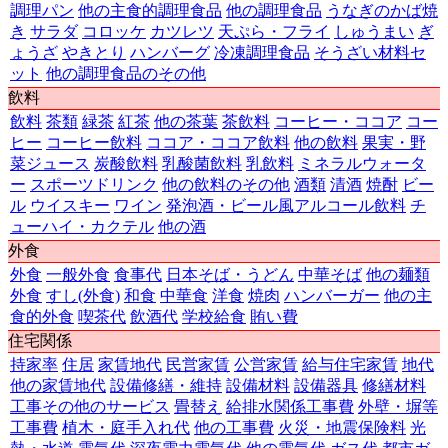
調理パン
他の主食的調理食品
他の調理食品
うなぎのかば焼
き
サラダ
コロッケ
カツレツ
天ぷら・フライ
しゅうまい
ぎ
ょうざ
やきとり
ハンバーグ
冷凍調理食品
そうざい材料セ
ット
他の調理食品のその他
飲料
飲料
茶類
緑茶
紅茶
他の茶葉
茶飲料
コーヒー・ココア
コー
ヒー
コーヒー飲料
ココア・ココア飲料
他の飲料
果実・野
菜ジュース
炭酸飲料
乳酸菌飲料
乳飲料
ミネラルウォータ
ー
スポーツドリンク
他の飲料のその他
酒類
清酒
焼酎
ビー
ル
ウイスキー
ワイン
発泡酒・ビール風アルコール飲料
チ
ューハイ・カクテル
他の酒
外食
外食
一般外食
食事代
日本そば・うどん
中華そば
他の麺類
外食
すし(外食)
和食
中華食
洋食
焼肉
ハンバーガー
他の主
食的外食
喫茶代
飲酒代
学校給食
賄い費
住宅関係
持家率
住居
家賃地代
民営家賃
公営家賃
給与住宅家賃
地代
他の家賃地代
設備修繕・維持
設備材料
設備器具
修繕材料
工事その他のサービス
畳替え
給排水関係工事費
外壁・塀等
工事費
植木・庭手入れ代
他の工事費
火災・地震保険料
光