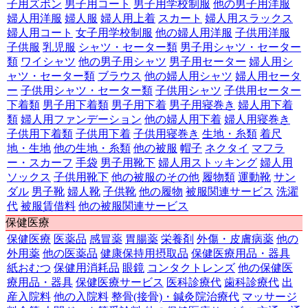
子用ズボン
男子用コート
男子用学校制服
他の男子用洋服
婦人用洋服
婦人服
婦人用上着
スカート
婦人用スラックス
婦人用コート
女子用学校制服
他の婦人用洋服
子供用洋服
子供服
乳児服
シャツ・セーター類
男子用シャツ・セーター
類
ワイシャツ
他の男子用シャツ
男子用セーター
婦人用シ
ャツ・セーター類
ブラウス
他の婦人用シャツ
婦人用セータ
ー
子供用シャツ・セーター類
子供用シャツ
子供用セーター
下着類
男子用下着類
男子用下着
男子用寝巻き
婦人用下着
類
婦人用ファンデーション
他の婦人用下着
婦人用寝巻き
子供用下着類
子供用下着
子供用寝巻き
生地・糸類
着尺
地・生地
他の生地・糸類
他の被服
帽子
ネクタイ
マフラ
ー・スカーフ
手袋
男子用靴下
婦人用ストッキング
婦人用
ソックス
子供用靴下
他の被服のその他
履物類
運動靴
サン
ダル
男子靴
婦人靴
子供靴
他の履物
被服関連サービス
洗濯
代
被服賃借料
他の被服関連サービス
保健医療
保健医療
医薬品
感冒薬
胃腸薬
栄養剤
外傷・皮膚病薬
他の
外用薬
他の医薬品
健康保持用摂取品
保健医療用品・器具
紙おむつ
保健用消耗品
眼鏡
コンタクトレンズ
他の保健医
療用品・器具
保健医療サービス
医科診療代
歯科診療代
出
産入院料
他の入院料
整骨(接骨)・鍼灸院治療代
マッサージ