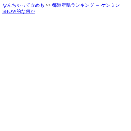
なんちゃって☆めも
>>
都道府県ランキング ～ ケンミン
SHOW的な何か