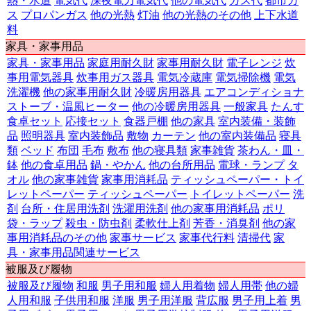
熱・水道
電気代
深夜電力電気代
他の電気代
ガス代
都市ガ
ス
プロパンガス
他の光熱
灯油
他の光熱のその他
上下水道
料
家具・家事用品
家具・家事用品
家庭用耐久財
家事用耐久財
電子レンジ
炊
事用電気器具
炊事用ガス器具
電気冷蔵庫
電気掃除機
電気
洗濯機
他の家事用耐久財
冷暖房用器具
エアコンディショナ
ストーブ・温風ヒーター
他の冷暖房用器具
一般家具
たんす
食卓セット
応接セット
食器戸棚
他の家具
室内装備・装飾
品
照明器具
室内装飾品
敷物
カーテン
他の室内装備品
寝具
類
ベッド
布団
毛布
敷布
他の寝具類
家事雑貨
茶わん・皿・
鉢
他の食卓用品
鍋・やかん
他の台所用品
電球・ランプ
タ
オル
他の家事雑貨
家事用消耗品
ティッシュペーパー・トイ
レットペーパー
ティッシュペーパー
トイレットペーパー
洗
剤
台所・住居用洗剤
洗濯用洗剤
他の家事用消耗品
ポリ
袋・ラップ
殺虫・防虫剤
柔軟仕上剤
芳香・消臭剤
他の家
事用消耗品のその他
家事サービス
家事代行料
清掃代
家
具・家事用品関連サービス
被服及び履物
被服及び履物
和服
男子用和服
婦人用着物
婦人用帯
他の婦
人用和服
子供用和服
洋服
男子用洋服
背広服
男子用上着
男