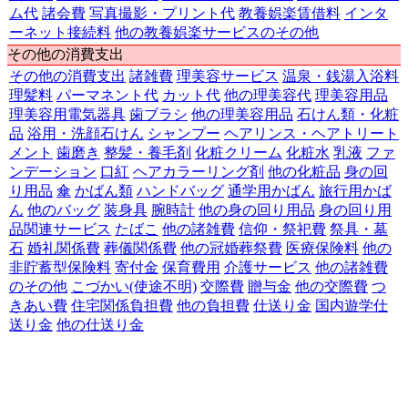
ム代
諸会費
写真撮影・プリント代
教養娯楽賃借料
インタ
ーネット接続料
他の教養娯楽サービスのその他
その他の消費支出
その他の消費支出
諸雑費
理美容サービス
温泉・銭湯入浴料
理髪料
パーマネント代
カット代
他の理美容代
理美容用品
理美容用電気器具
歯ブラシ
他の理美容用品
石けん類・化粧
品
浴用・洗顔石けん
シャンプー
ヘアリンス・ヘアトリート
メント
歯磨き
整髪・養毛剤
化粧クリーム
化粧水
乳液
ファ
ンデーション
口紅
ヘアカラーリング剤
他の化粧品
身の回
り用品
傘
かばん類
ハンドバッグ
通学用かばん
旅行用かば
ん
他のバッグ
装身具
腕時計
他の身の回り用品
身の回り用
品関連サービス
たばこ
他の諸雑費
信仰・祭祀費
祭具・墓
石
婚礼関係費
葬儀関係費
他の冠婚葬祭費
医療保険料
他の
非貯蓄型保険料
寄付金
保育費用
介護サービス
他の諸雑費
のその他
こづかい(使途不明)
交際費
贈与金
他の交際費
つ
きあい費
住宅関係負担費
他の負担費
仕送り金
国内遊学仕
送り金
他の仕送り金