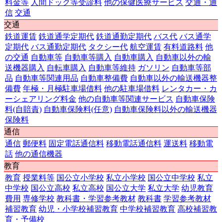
料金等
人間ドック等受診料
他の保健医療サービス
交通・通
信
交通
交通
鉄道運賃
鉄道通学定期代
鉄道通勤定期代
バス代
バス通学
定期代
バス通勤定期代
タクシー代
航空運賃
有料道路料
他
の交通
自動車等
自動車等購入
自動車購入
自動車以外の輸
送機器購入
自転車購入
自動車等維持
ガソリン
自動車等部
品
自動車等関連用品
自動車整備費
自動車以外の輸送機器整
備費
年極・月極駐車場借料
他の駐車場借料
レンタカー・カ
ーシェアリング料金
他の自動車等関連サービス
自動車保険
料(自賠責)
自動車保険料(任意)
自動車保険料以外の輸送機器
保険料
通信
通信
郵便料
固定電話通信料
移動電話通信料
運送料
移動電
話
他の通信機器
教育
教育
授業料等
国公立小学校
私立小学校
国公立中学校
私立
中学校
国公立高校
私立高校
国公立大学
私立大学
幼児教育
費用
専修学校
教科書・学習参考教材
教科書
学習参考教材
補習教育
幼児・小学校補習教育
中学校補習教育
高校補習教
育・予備校