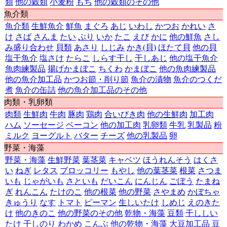
類
他の穀類
小麦粉
もち
他の穀類のその他
第40位
693,818円
兵庫県
神戸市
魚介類
第41位
688,779円
熊本県
熊本市
第42位
683,320円
長崎県
長崎市
魚介類
生鮮魚介
鮮魚
まぐろ
あじ
いわし
かつお
かれい
さ
第43位
680,451円
鳥取県
鳥取市
け
さば
さんま
たい
ぶり
いか
たこ
えび
かに
他の鮮魚
さし
第44位
680,192円
佐賀県
佐賀市
み盛り合わせ
貝類
あさり
しじみ
かき(貝)
ほたて貝
他の貝
第45位
671,212円
岩手県
盛岡市
塩干魚介
塩さけ
たらこ
しらす干し
干しあじ
他の塩干魚介
第46位
654,729円
沖縄県
那覇市
魚肉練製品
揚げかまぼこ
ちくわ
かまぼこ
他の魚肉練製品
第47位
589,194円
山口県
山口市
他の魚介加工品
かつお節・削り節
魚介の漬物
魚介のつくだ
煮
魚介の缶詰
他の魚介加工品のその他
肉類・乳卵類
肉類
生鮮肉
牛肉
豚肉
鶏肉
合いびき肉
他の生鮮肉
加工肉
ハム
ソーセージ
ベーコン
他の加工肉
乳卵類
牛乳
乳製品
粉
ミルク
ヨーグルト
バター
チーズ
他の乳製品
卵
野菜・海藻
野菜・海藻
生鮮野菜
葉茎菜
キャベツ
ほうれんそう
はくさ
い
ねぎ
レタス
ブロッコリー
もやし
他の葉茎菜
根菜
さつま
いも
じゃがいも
さといも
だいこん
にんじん
ごぼう
たまね
ぎ
れんこん
たけのこ
他の根菜
他の野菜
さやまめ
かぼちゃ
きゅうり
なす
トマト
ピーマン
生しいたけ
しめじ
えのきた
け
他のきのこ
他の野菜のその他
乾物・海藻
豆類
干ししい
たけ
干しのり
わかめ
こんぶ
他の乾物・海藻
大豆加工品
豆