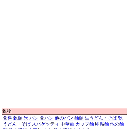
第19位
803,594円
和歌山県
和歌山市
第20位
797,679円
秋田県
秋田市
第21位
795,287円
大阪府
大阪市
第22位
790,431円
千葉県
千葉市
第23位
789,976円
静岡県
静岡市
第24位
775,838円
香川県
高松市
第25位
773,923円
長野県
長野市
第26位
772,116円
鹿児島県
鹿児島市
第27位
768,511円
愛媛県
松山市
第28位
767,710円
北海道
札幌市
第29位
762,337円
山梨県
甲府市
第30位
761,917円
新潟県
新潟市
第31位
761,027円
福岡県
福岡市
第32位
759,151円
高知県
高知市
第33位
758,425円
大分県
大分市
第34位
753,725円
島根県
松江市
第35位
748,865円
岡山県
岡山市
第36位
745,178円
宮城県
仙台市
穀物
第37位
741,142円
青森県
青森市
食料
穀類
米
パン
食パン
他のパン
麺類
生うどん・そば
乾
第38位
712,831円
徳島県
徳島市
うどん・そば
スパゲッティ
中華麺
カップ麺
即席麺
他の麺
第39位
706,209円
宮崎県
宮崎市