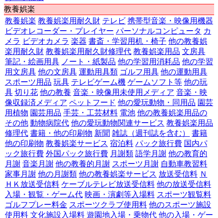
教養娯楽
教養娯楽
教養娯楽用耐久財
テレビ
携帯型音楽・映像用機器
ビデオレコーダー・プレイヤー
パーソナルコンピュータ
カ
メラ
ビデオカメラ
楽器
書斎・学習用机・椅子
他の教養娯
楽用耐久財
教養娯楽用耐久財修理代
教養娯楽用品
文房具
筆記・絵画用具
ノート・紙製品
他の学習用消耗品
他の学習
用文房具
他の文房具
運動用具類
ゴルフ用具
他の運動用具
スポーツ用品
玩具
テレビゲーム機
ゲームソフト等
他の玩
具
切り花
他の教養
音楽・映像用未使用メディア
音楽・映
像収録済メディア
ペットフード
他の愛玩動物・同用品
園芸
用植物
園芸用品
手芸・工芸材料
電池
他の教養娯楽用品の
その他
動物病院代
他の愛玩動物関連サービス
教養娯楽用品
修理代
書籍・他の印刷物
新聞
雑誌（週刊誌を含む）
書籍
他の印刷物
教養娯楽サービス
宿泊料
パック旅行費
国内パ
ック旅行費
外国パック旅行費
月謝類
語学月謝
他の教育的
月謝
音楽月謝
他の教養的月謝
スポーツ月謝
自動車教習料
家事月謝
他の月謝類
他の教養娯楽サービス
放送受信料
Ｎ
ＨＫ放送受信料
ケーブルテレビ放送受信料
他の放送受信料
入場・観覧・ゲーム代
映画・演劇等入場料
スポーツ観覧料
ゴルフプレー料金
スポーツクラブ使用料
他のスポーツ施設
使用料
文化施設入場料
遊園地入場・乗物代
他の入場・ゲー