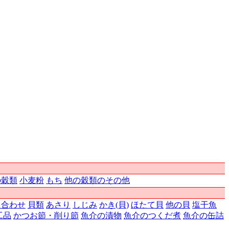
の穀類
小麦粉
もち
他の穀類のその他
り合わせ
貝類
あさり
しじみ
かき(貝)
ほたて貝
他の貝
塩干魚
工品
かつお節・削り節
魚介の漬物
魚介のつくだ煮
魚介の缶詰