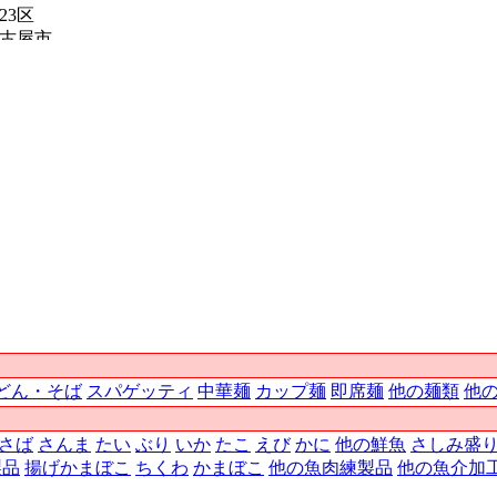
23区
古屋市
甲府市
松山市
秋田市
山口市
奈良市
児島市
広島市
佐賀市
徳島市
大阪市
福岡市
津市
千葉市
静岡市
宮崎市
どん・そば
スパゲッティ
中華麺
カップ麺
即席麺
他の麺類
他
神戸市
熊本市
さば
さんま
たい
ぶり
いか
たこ
えび
かに
他の鮮魚
さしみ盛
那覇市
製品
揚げかまぼこ
ちくわ
かまぼこ
他の魚肉練製品
他の魚介加