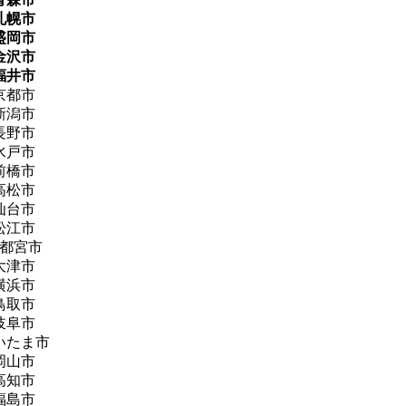
札幌市
盛岡市
金沢市
福井市
京都市
新潟市
長野市
水戸市
前橋市
高松市
仙台市
松江市
都宮市
大津市
横浜市
鳥取市
岐阜市
いたま市
岡山市
高知市
福島市