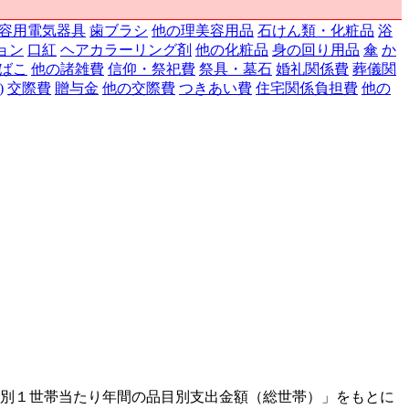
容用電気器具
歯ブラシ
他の理美容用品
石けん類・化粧品
浴
ョン
口紅
ヘアカラーリング剤
他の化粧品
身の回り用品
傘
か
ばこ
他の諸雑費
信仰・祭祀費
祭具・墓石
婚礼関係費
葬儀関
)
交際費
贈与金
他の交際費
つきあい費
住宅関係負担費
他の
市別１世帯当たり年間の品目別支出金額（総世帯）」をもとに