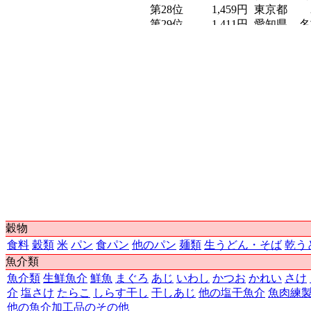
第28位
1,459円
東京都
第29位
1,411円
愛知県
名
第30位
1,400円
山梨県
第31位
1,392円
愛媛県
第32位
1,389円
秋田県
第33位
1,365円
山口県
第34位
1,332円
奈良県
第35位
1,298円
鹿児島県
鹿
第36位
1,274円
広島県
第37位
1,264円
佐賀県
第38位
1,259円
徳島県
第39位
1,202円
大阪府
第40位
1,197円
福岡県
第41位
1,138円
三重県
第42位
1,034円
千葉県
穀物
第42位
1,034円
静岡県
第44位
1,026円
宮崎県
食料
穀類
米
パン
食パン
他のパン
麺類
生うどん・そば
乾う
第45位
1,007円
兵庫県
魚介類
第46位
999円
熊本県
魚介類
生鮮魚介
鮮魚
まぐろ
あじ
いわし
かつお
かれい
さけ
第47位
857円
沖縄県
介
塩さけ
たらこ
しらす干し
干しあじ
他の塩干魚介
魚肉練
他の魚介加工品のその他