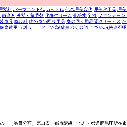
理髪料
パーマネント代
カット代
他の理美容代
理美容用品
理美
ト
歯磨き
整髪・養毛剤
化粧クリーム
化粧水
乳液
ファンデーシ
装身具
腕時計
他の身の回り用品
身の回り用品関連サービス
た
保育費用
介護サービス
他の諸雑費のその他
こづかい(使途不明
」の「（品目分類）第11表 都市階級・地方・都道府県庁所在