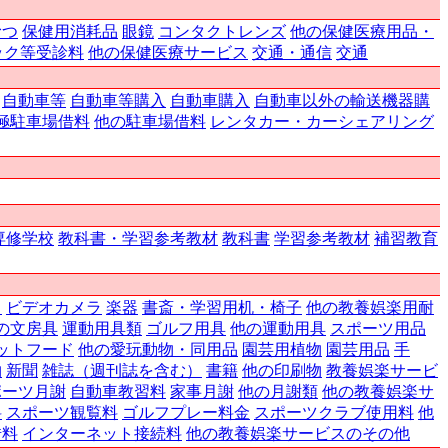
むつ
保健用消耗品
眼鏡
コンタクトレンズ
他の保健医療用品・
ック等受診料
他の保健医療サービス
交通・通信
交通
自動車等
自動車等購入
自動車購入
自動車以外の輸送機器購
極駐車場借料
他の駐車場借料
レンタカー・カーシェアリング
専修学校
教科書・学習参考教材
教科書
学習参考教材
補習教育
ラ
ビデオカメラ
楽器
書斎・学習用机・椅子
他の教養娯楽用耐
の文房具
運動用具類
ゴルフ用具
他の運動用具
スポーツ用品
ットフード
他の愛玩動物・同用品
園芸用植物
園芸用品
手
物
新聞
雑誌（週刊誌を含む）
書籍
他の印刷物
教養娯楽サービ
ポーツ月謝
自動車教習料
家事月謝
他の月謝類
他の教養娯楽サ
料
スポーツ観覧料
ゴルフプレー料金
スポーツクラブ使用料
他
借料
インターネット接続料
他の教養娯楽サービスのその他