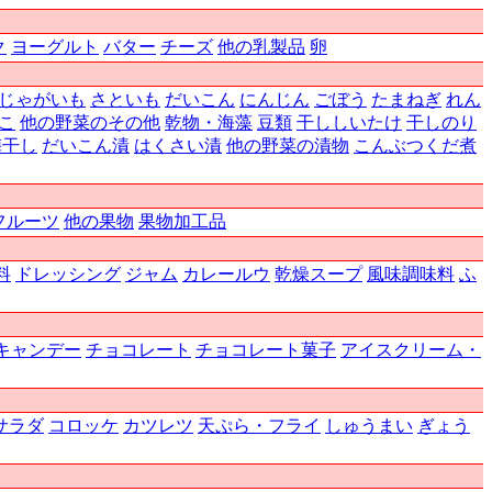
ク
ヨーグルト
バター
チーズ
他の乳製品
卵
じゃがいも
さといも
だいこん
にんじん
ごぼう
たまねぎ
れん
こ
他の野菜のその他
乾物・海藻
豆類
干ししいたけ
干しのり
梅干し
だいこん漬
はくさい漬
他の野菜の漬物
こんぶつくだ煮
フルーツ
他の果物
果物加工品
料
ドレッシング
ジャム
カレールウ
乾燥スープ
風味調味料
ふ
キャンデー
チョコレート
チョコレート菓子
アイスクリーム・
サラダ
コロッケ
カツレツ
天ぷら・フライ
しゅうまい
ぎょう