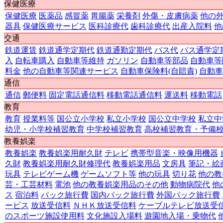
保健医療
保健医療
医薬品
感冒薬
胃腸薬
栄養剤
外傷・皮膚病薬
他の
器具
保健医療サービス
医科診療代
歯科診療代
出産入院料
他
交通
鉄道運賃
鉄道通学定期代
鉄道通勤定期代
バス代
バス通学定
入
自転車購入
自動車等維持
ガソリン
自動車等部品
自動車等
料金
他の自動車等関連サービス
自動車保険料(自賠責)
自動車
通信
通信
郵便料
固定電話通信料
移動電話通信料
運送料
移動電話
教育
教育
授業料等
国公立小学校
私立小学校
国公立中学校
私立中
幼児・小学校補習教育
中学校補習教育
高校補習教育・予備
教養娯楽
教養娯楽
教養娯楽用耐久財
テレビ
携帯型音楽・映像用機器
久財
教養娯楽用耐久財修理代
教養娯楽用品
文房具
筆記・絵
玩具
テレビゲーム機
ゲームソフト等
他の玩具
切り花
他の教
芸・工芸材料
電池
他の教養娯楽用品のその他
動物病院代
他
ス
宿泊料
パック旅行費
国内パック旅行費
外国パック旅行費
ービス
放送受信料
ＮＨＫ放送受信料
ケーブルテレビ放送受
のスポーツ施設使用料
文化施設入場料
遊園地入場・乗物代