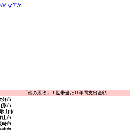
OW的な何か
「他の履物」１世帯当たり年間支出金額
大分市
山形市
歌山市
富山市
長崎市
青森市