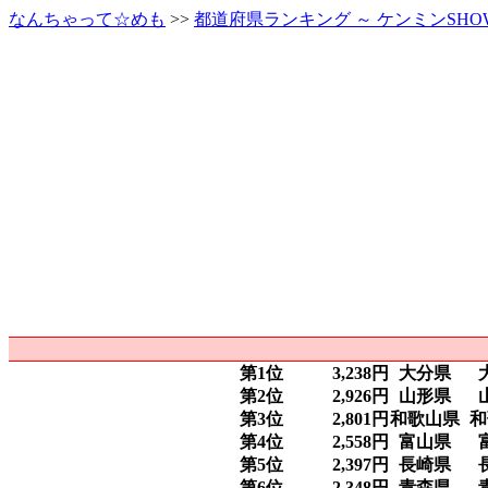
なんちゃって☆めも
>>
都道府県ランキング ～ ケンミンSH
第1位
3,238円
大分県
第2位
2,926円
山形県
第3位
2,801円
和歌山県
和
第4位
2,558円
富山県
第5位
2,397円
長崎県
第6位
2,348円
青森県