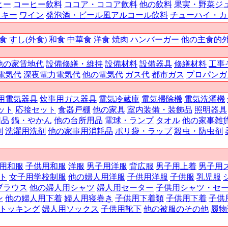
ヒー
コーヒー飲料
ココア・ココア飲料
他の飲料
果実・野菜ジ
スキー
ワイン
発泡酒・ビール風アルコール飲料
チューハイ・カ
食
すし(外食)
和食
中華食
洋食
焼肉
ハンバーガー
他の主食的
他の家賃地代
設備修繕・維持
設備材料
設備器具
修繕材料
工事
電気代
深夜電力電気代
他の電気代
ガス代
都市ガス
プロパンガ
用電気器具
炊事用ガス器具
電気冷蔵庫
電気掃除機
電気洗濯機
ット
応接セット
食器戸棚
他の家具
室内装備・装飾品
照明器具
用品
鍋・やかん
他の台所用品
電球・ランプ
タオル
他の家事雑
剤
洗濯用洗剤
他の家事用消耗品
ポリ袋・ラップ
殺虫・防虫剤
用和服
子供用和服
洋服
男子用洋服
背広服
男子用上着
男子用
ト
女子用学校制服
他の婦人用洋服
子供用洋服
子供服
乳児服
ブラウス
他の婦人用シャツ
婦人用セーター
子供用シャツ・セ
ン
他の婦人用下着
婦人用寝巻き
子供用下着類
子供用下着
子供
トッキング
婦人用ソックス
子供用靴下
他の被服のその他
履物