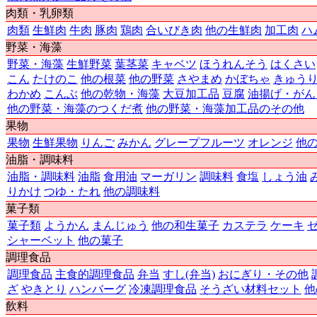
肉類・乳卵類
肉類
生鮮肉
牛肉
豚肉
鶏肉
合いびき肉
他の生鮮肉
加工肉
ハ
野菜・海藻
野菜・海藻
生鮮野菜
葉茎菜
キャベツ
ほうれんそう
はくさい
こん
たけのこ
他の根菜
他の野菜
さやまめ
かぼちゃ
きゅう
わかめ
こんぶ
他の乾物・海藻
大豆加工品
豆腐
油揚げ・がん
他の野菜・海藻のつくだ煮
他の野菜・海藻加工品のその他
果物
果物
生鮮果物
りんご
みかん
グレープフルーツ
オレンジ
他
油脂・調味料
油脂・調味料
油脂
食用油
マーガリン
調味料
食塩
しょう油
りかけ
つゆ・たれ
他の調味料
菓子類
菓子類
ようかん
まんじゅう
他の和生菓子
カステラ
ケーキ
シャーベット
他の菓子
調理食品
調理食品
主食的調理食品
弁当
すし(弁当)
おにぎり・その他
ざ
やきとり
ハンバーグ
冷凍調理食品
そうざい材料セット
他
飲料