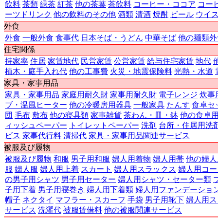
飲料
茶類
緑茶
紅茶
他の茶葉
茶飲料
コーヒー・ココア
コー
ーツドリンク
他の飲料のその他
酒類
清酒
焼酎
ビール
ウイ
外食
外食
一般外食
食事代
日本そば・うどん
中華そば
他の麺類外
住宅関係
持家率
住居
家賃地代
民営家賃
公営家賃
給与住宅家賃
地代
植木・庭手入れ代
他の工事費
火災・地震保険料
光熱・水道
家具・家事用品
家具・家事用品
家庭用耐久財
家事用耐久財
電子レンジ
炊事
ブ・温風ヒーター
他の冷暖房用器具
一般家具
たんす
食卓セ
団
毛布
敷布
他の寝具類
家事雑貨
茶わん・皿・鉢
他の食卓
ィッシュペーパー
トイレットペーパー
洗剤
台所・住居用洗
ビス
家事代行料
清掃代
家具・家事用品関連サービス
被服及び履物
被服及び履物
和服
男子用和服
婦人用着物
婦人用帯
他の婦人
服
婦人服
婦人用上着
スカート
婦人用スラックス
婦人用コー
の男子用シャツ
男子用セーター
婦人用シャツ・セーター類
子用下着
男子用寝巻き
婦人用下着類
婦人用ファンデーショ
帽子
ネクタイ
マフラー・スカーフ
手袋
男子用靴下
婦人用ス
サービス
洗濯代
被服賃借料
他の被服関連サービス