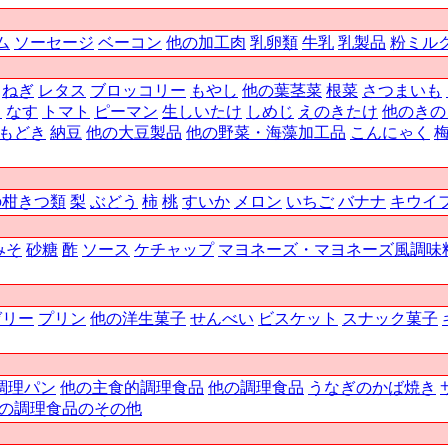
ム
ソーセージ
ベーコン
他の加工肉
乳卵類
牛乳
乳製品
粉ミル
ねぎ
レタス
ブロッコリー
もやし
他の葉茎菜
根菜
さつまいも
り
なす
トマト
ピーマン
生しいたけ
しめじ
えのきたけ
他のきの
もどき
納豆
他の大豆製品
他の野菜・海藻加工品
こんにゃく
の柑きつ類
梨
ぶどう
柿
桃
すいか
メロン
いちご
バナナ
キウイ
みそ
砂糖
酢
ソース
ケチャップ
マヨネーズ・マヨネーズ風調味
ゼリー
プリン
他の洋生菓子
せんべい
ビスケット
スナック菓子
調理パン
他の主食的調理食品
他の調理食品
うなぎのかば焼き
の調理食品のその他