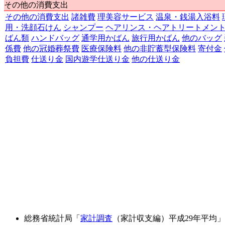
その他の消費支出
その他の消費支出
諸雑費
理美容サービス
温泉・銭湯入浴料
用・洗顔石けん
シャンプー
ヘアリンス・ヘアトリートメン
ばん類
ハンドバッグ
通学用かばん
旅行用かばん
他のバッグ
係費
他の冠婚葬祭費
医療保険料
他の非貯蓄型保険料
寄付金
負担費
仕送り金
国内遊学仕送り金
他の仕送り金
総務省統計局「
家計調査
（家計収支編）平成29年平均