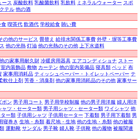
ュース
炭酸飲料
乳酸菌飲料
乳飲料
ミネラルウォーター
スポ
クテル
他の酒
外食
喫茶代
飲酒代
学校給食
賄い費
その他のサービス
畳替え
給排水関係工事費
外壁・塀等工事費
ス
他の光熱
灯油
他の光熱のその他
上下水道料
他の家事用耐久財
冷暖房用器具
エアコンディショナ
ストー
室内装飾品
敷物
カーテン
他の室内装備品
寝具類
ベッド
布
貨
家事用消耗品
ティッシュペーパー・トイレットペーパー
テ
柔軟仕上剤
芳香・消臭剤
他の家事用消耗品のその他
家事サー
ズボン
男子用コート
男子用学校制服
他の男子用洋服
婦人用洋
シャツ・セーター類
男子用シャツ・セーター類
ワイシャツ
他
ーター類
子供用シャツ
子供用セーター
下着類
男子用下着類
男
用寝巻き
生地・糸類
着尺地・生地
他の生地・糸類
他の被服
類
運動靴
サンダル
男子靴
婦人靴
子供靴
他の履物
被服関連