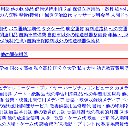
外用薬
他の医薬品
健康保持用摂取品
保健医療用品・器具
紙お
の入院料
整骨(接骨)・鍼灸院治療代
マッサージ料金等
人間ド
期代
バス通勤定期代
タクシー代
航空運賃
有料道路料
他の交通
関連用品
自動車整備費
自動車以外の輸送機器整備費
年極・月
保険料(任意)
自動車保険料以外の輸送機器保険料
他の通信機器
学校
国公立高校
私立高校
国公立大学
私立大学
幼児教育費用
校
ビデオレコーダー・プレイヤー
パーソナルコンピュータ
カメ
画用具
ノート・紙製品
他の学習用消耗品
他の学習用文房具
他
養
音楽・映像用未使用メディア
音楽・映像収録済メディア
ペ
の愛玩動物関連サービス
教養娯楽用品修理代
書籍・他の印刷
月謝類
語学月謝
他の教育的月謝
音楽月謝
他の教養的月謝
ス
信料
他の放送受信料
入場・観覧・ゲーム代
映画・演劇等入場
他の入場・ゲーム代
諸会費
写真撮影・プリント代
教養娯楽賃