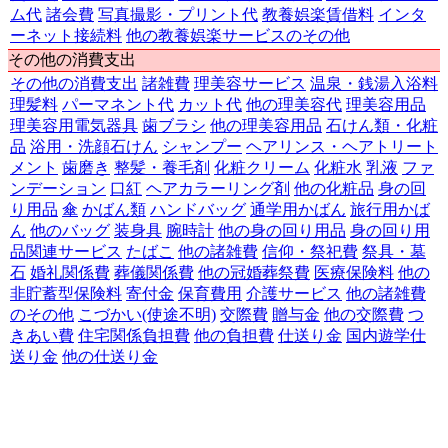
ム代
諸会費
写真撮影・プリント代
教養娯楽賃借料
インタ
ーネット接続料
他の教養娯楽サービスのその他
その他の消費支出
その他の消費支出
諸雑費
理美容サービス
温泉・銭湯入浴料
理髪料
パーマネント代
カット代
他の理美容代
理美容用品
理美容用電気器具
歯ブラシ
他の理美容用品
石けん類・化粧
品
浴用・洗顔石けん
シャンプー
ヘアリンス・ヘアトリート
メント
歯磨き
整髪・養毛剤
化粧クリーム
化粧水
乳液
ファ
ンデーション
口紅
ヘアカラーリング剤
他の化粧品
身の回
り用品
傘
かばん類
ハンドバッグ
通学用かばん
旅行用かば
ん
他のバッグ
装身具
腕時計
他の身の回り用品
身の回り用
品関連サービス
たばこ
他の諸雑費
信仰・祭祀費
祭具・墓
石
婚礼関係費
葬儀関係費
他の冠婚葬祭費
医療保険料
他の
非貯蓄型保険料
寄付金
保育費用
介護サービス
他の諸雑費
のその他
こづかい(使途不明)
交際費
贈与金
他の交際費
つ
きあい費
住宅関係負担費
他の負担費
仕送り金
国内遊学仕
送り金
他の仕送り金