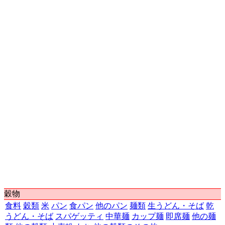
第19位
3,255円
神奈川県
横浜市
第20位
3,227円
沖縄県
那覇市
第21位
3,194円
滋賀県
大津市
第22位
3,186円
岡山県
岡山市
第23位
3,156円
奈良県
奈良市
第24位
3,072円
長野県
長野市
第25位
3,054円
福井県
福井市
第26位
2,973円
山梨県
甲府市
第27位
2,952円
北海道
札幌市
第28位
2,904円
静岡県
静岡市
第29位
2,896円
三重県
津市
第30位
2,858円
宮城県
仙台市
第31位
2,804円
熊本県
熊本市
第32位
2,679円
新潟県
新潟市
第33位
2,557円
鹿児島県
鹿児島市
第34位
2,523円
福島県
福島市
第35位
2,522円
宮崎県
宮崎市
第36位
2,498円
高知県
高知市
穀物
第37位
2,381円
埼玉県
さいたま市
食料
穀類
米
パン
食パン
他のパン
麺類
生うどん・そば
乾
第38位
2,332円
秋田県
秋田市
うどん・そば
スパゲッティ
中華麺
カップ麺
即席麺
他の麺
第39位
2,154円
青森県
青森市