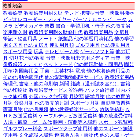
教養娯楽
教養娯楽
教養娯楽用耐久財
テレビ
携帯型音楽・映像用機器
ビデオレコーダー・プレイヤー
パーソナルコンピュータ
カ
メラ
ビデオカメラ
楽器
書斎・学習用机・椅子
他の教養娯
楽用耐久財
教養娯楽用耐久財修理代
教養娯楽用品
文房具
筆記・絵画用具
ノート・紙製品
他の学習用消耗品
他の学習
用文房具
他の文房具
運動用具類
ゴルフ用具
他の運動用具
スポーツ用品
玩具
テレビゲーム機
ゲームソフト等
他の玩
具
切り花
他の教養
音楽・映像用未使用メディア
音楽・映
像収録済メディア
ペットフード
他の愛玩動物・同用品
園芸
用植物
園芸用品
手芸・工芸材料
電池
他の教養娯楽用品の
その他
動物病院代
他の愛玩動物関連サービス
教養娯楽用品
修理代
書籍・他の印刷物
新聞
雑誌（週刊誌を含む）
書籍
他の印刷物
教養娯楽サービス
宿泊料
パック旅行費
国内パ
ック旅行費
外国パック旅行費
月謝類
語学月謝
他の教育的
月謝
音楽月謝
他の教養的月謝
スポーツ月謝
自動車教習料
家事月謝
他の月謝類
他の教養娯楽サービス
放送受信料
Ｎ
ＨＫ放送受信料
ケーブルテレビ放送受信料
他の放送受信料
入場・観覧・ゲーム代
映画・演劇等入場料
スポーツ観覧料
ゴルフプレー料金
スポーツクラブ使用料
他のスポーツ施設
使用料
文化施設入場料
遊園地入場・乗物代
他の入場・ゲー