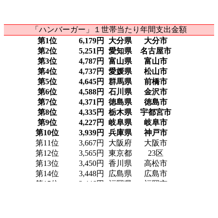
「ハンバーガー」１世帯当たり年間支出金額
第1位
6,179円
大分県
大分市
第2位
5,251円
愛知県
名古屋市
第3位
4,787円
富山県
富山市
第4位
4,737円
愛媛県
松山市
第5位
4,645円
群馬県
前橋市
第6位
4,588円
石川県
金沢市
第7位
4,371円
徳島県
徳島市
第8位
4,335円
栃木県
宇都宮市
第9位
4,227円
岐阜県
岐阜市
第10位
3,939円
兵庫県
神戸市
第11位
3,667円
大阪府
大阪市
第12位
3,565円
東京都
23区
第13位
3,450円
香川県
高松市
第14位
3,448円
広島県
広島市
第15位
3,446円
福岡県
福岡市
第16位
3,444円
山形県
山形市
第17位
3,405円
茨城県
水戸市
第18位
3,385円
島根県
松江市