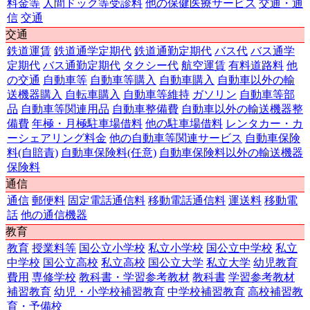
料金等
人間ドック等受診料
他の保健医療サービス
交通・通
信
交通
交通
鉄道運賃
鉄道通学定期代
鉄道通勤定期代
バス代
バス通学
定期代
バス通勤定期代
タクシー代
航空運賃
有料道路料
他
の交通
自動車等
自動車等購入
自動車購入
自動車以外の輸
送機器購入
自転車購入
自動車等維持
ガソリン
自動車等部
品
自動車等関連用品
自動車整備費
自動車以外の輸送機器整
備費
年極・月極駐車場借料
他の駐車場借料
レンタカー・カ
ーシェアリング料金
他の自動車等関連サービス
自動車保険
料(自賠責)
自動車保険料(任意)
自動車保険料以外の輸送機器
保険料
通信
通信
郵便料
固定電話通信料
移動電話通信料
運送料
移動電
話
他の通信機器
教育
教育
授業料等
国公立小学校
私立小学校
国公立中学校
私立
中学校
国公立高校
私立高校
国公立大学
私立大学
幼児教育
費用
専修学校
教科書・学習参考教材
教科書
学習参考教材
補習教育
幼児・小学校補習教育
中学校補習教育
高校補習教
育・予備校