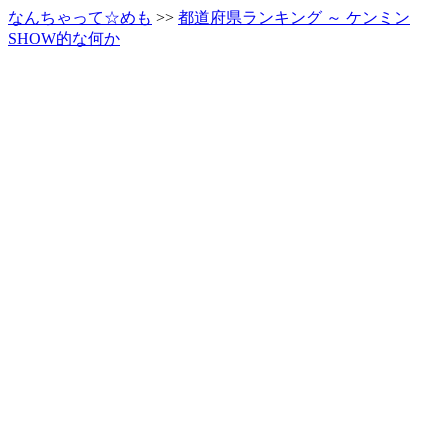
なんちゃって☆めも
>>
都道府県ランキング ～ ケンミン
SHOW的な何か