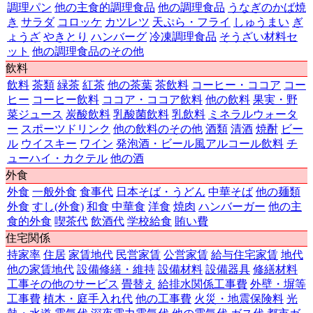
調理パン
他の主食的調理食品
他の調理食品
うなぎのかば焼
き
サラダ
コロッケ
カツレツ
天ぷら・フライ
しゅうまい
ぎ
ょうざ
やきとり
ハンバーグ
冷凍調理食品
そうざい材料セ
ット
他の調理食品のその他
飲料
飲料
茶類
緑茶
紅茶
他の茶葉
茶飲料
コーヒー・ココア
コー
ヒー
コーヒー飲料
ココア・ココア飲料
他の飲料
果実・野
菜ジュース
炭酸飲料
乳酸菌飲料
乳飲料
ミネラルウォータ
ー
スポーツドリンク
他の飲料のその他
酒類
清酒
焼酎
ビー
ル
ウイスキー
ワイン
発泡酒・ビール風アルコール飲料
チ
ューハイ・カクテル
他の酒
外食
外食
一般外食
食事代
日本そば・うどん
中華そば
他の麺類
外食
すし(外食)
和食
中華食
洋食
焼肉
ハンバーガー
他の主
食的外食
喫茶代
飲酒代
学校給食
賄い費
住宅関係
持家率
住居
家賃地代
民営家賃
公営家賃
給与住宅家賃
地代
他の家賃地代
設備修繕・維持
設備材料
設備器具
修繕材料
工事その他のサービス
畳替え
給排水関係工事費
外壁・塀等
工事費
植木・庭手入れ代
他の工事費
火災・地震保険料
光