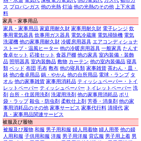
熱・水道
電気代
深夜電力電気代
他の電気代
ガス代
都市ガ
ス
プロパンガス
他の光熱
灯油
他の光熱のその他
上下水道
料
家具・家事用品
家具・家事用品
家庭用耐久財
家事用耐久財
電子レンジ
炊
事用電気器具
炊事用ガス器具
電気冷蔵庫
電気掃除機
電気
洗濯機
他の家事用耐久財
冷暖房用器具
エアコンディショナ
ストーブ・温風ヒーター
他の冷暖房用器具
一般家具
たんす
食卓セット
応接セット
食器戸棚
他の家具
室内装備・装飾
品
照明器具
室内装飾品
敷物
カーテン
他の室内装備品
寝具
類
ベッド
布団
毛布
敷布
他の寝具類
家事雑貨
茶わん・皿・
鉢
他の食卓用品
鍋・やかん
他の台所用品
電球・ランプ
タ
オル
他の家事雑貨
家事用消耗品
ティッシュペーパー・トイ
レットペーパー
ティッシュペーパー
トイレットペーパー
洗
剤
台所・住居用洗剤
洗濯用洗剤
他の家事用消耗品
ポリ
袋・ラップ
殺虫・防虫剤
柔軟仕上剤
芳香・消臭剤
他の家
事用消耗品のその他
家事サービス
家事代行料
清掃代
家
具・家事用品関連サービス
被服及び履物
被服及び履物
和服
男子用和服
婦人用着物
婦人用帯
他の婦
人用和服
子供用和服
洋服
男子用洋服
背広服
男子用上着
男