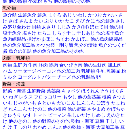
類
他の穀類
小麦粉
もち
他の穀類のその他
第40位
2,136円
佐賀県
佐賀市
魚介類
第41位
2,101円
鳥取県
鳥取市
第42位
2,064円
千葉県
千葉市
魚介類
生鮮魚介
鮮魚
まぐろ
あじ
いわし
かつお
かれい
さ
第43位
2,034円
和歌山県
和歌山市
け
さば
さんま
たい
ぶり
いか
たこ
えび
かに
他の鮮魚
さし
第44位
1,937円
岩手県
盛岡市
み盛り合わせ
貝類
あさり
しじみ
かき(貝)
ほたて貝
他の貝
第45位
1,894円
京都府
京都市
塩干魚介
塩さけ
たらこ
しらす干し
干しあじ
他の塩干魚介
第46位
1,822円
山口県
山口市
魚肉練製品
揚げかまぼこ
ちくわ
かまぼこ
他の魚肉練製品
第47位
1,743円
長崎県
長崎市
他の魚介加工品
かつお節・削り節
魚介の漬物
魚介のつくだ
煮
魚介の缶詰
他の魚介加工品のその他
肉類・乳卵類
肉類
生鮮肉
牛肉
豚肉
鶏肉
合いびき肉
他の生鮮肉
加工肉
ハム
ソーセージ
ベーコン
他の加工肉
乳卵類
牛乳
乳製品
粉
ミルク
ヨーグルト
バター
チーズ
他の乳製品
卵
野菜・海藻
野菜・海藻
生鮮野菜
葉茎菜
キャベツ
ほうれんそう
はくさ
い
ねぎ
レタス
ブロッコリー
もやし
他の葉茎菜
根菜
さつま
いも
じゃがいも
さといも
だいこん
にんじん
ごぼう
たまね
ぎ
れんこん
たけのこ
他の根菜
他の野菜
さやまめ
かぼちゃ
きゅうり
なす
トマト
ピーマン
生しいたけ
しめじ
えのきた
け
他のきのこ
他の野菜のその他
乾物・海藻
豆類
干ししい
たけ
干しのり
わかめ
こんぶ
他の乾物・海藻
大豆加工品
豆