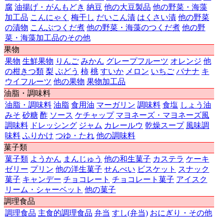
腐
油揚げ・がんもどき
納豆
他の大豆製品
他の野菜・海藻
加工品
こんにゃく
梅干し
だいこん漬
はくさい漬
他の野菜
の漬物
こんぶつくだ煮
他の野菜・海藻のつくだ煮
他の野
菜・海藻加工品のその他
果物
果物
生鮮果物
りんご
みかん
グレープフルーツ
オレンジ
他
の柑きつ類
梨
ぶどう
柿
桃
すいか
メロン
いちご
バナナ
キ
ウイフルーツ
他の果物
果物加工品
油脂・調味料
油脂・調味料
油脂
食用油
マーガリン
調味料
食塩
しょう油
みそ
砂糖
酢
ソース
ケチャップ
マヨネーズ・マヨネーズ風
調味料
ドレッシング
ジャム
カレールウ
乾燥スープ
風味調
味料
ふりかけ
つゆ・たれ
他の調味料
菓子類
菓子類
ようかん
まんじゅう
他の和生菓子
カステラ
ケーキ
ゼリー
プリン
他の洋生菓子
せんべい
ビスケット
スナック
菓子
キャンデー
チョコレート
チョコレート菓子
アイスク
リーム・シャーベット
他の菓子
調理食品
調理食品
主食的調理食品
弁当
すし(弁当)
おにぎり・その他