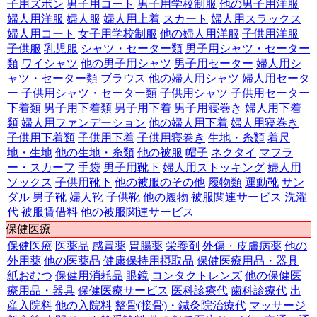
子用ズボン
男子用コート
男子用学校制服
他の男子用洋服
婦人用洋服
婦人服
婦人用上着
スカート
婦人用スラックス
婦人用コート
女子用学校制服
他の婦人用洋服
子供用洋服
子供服
乳児服
シャツ・セーター類
男子用シャツ・セーター
類
ワイシャツ
他の男子用シャツ
男子用セーター
婦人用シ
ャツ・セーター類
ブラウス
他の婦人用シャツ
婦人用セータ
ー
子供用シャツ・セーター類
子供用シャツ
子供用セーター
下着類
男子用下着類
男子用下着
男子用寝巻き
婦人用下着
類
婦人用ファンデーション
他の婦人用下着
婦人用寝巻き
子供用下着類
子供用下着
子供用寝巻き
生地・糸類
着尺
地・生地
他の生地・糸類
他の被服
帽子
ネクタイ
マフラ
ー・スカーフ
手袋
男子用靴下
婦人用ストッキング
婦人用
ソックス
子供用靴下
他の被服のその他
履物類
運動靴
サン
ダル
男子靴
婦人靴
子供靴
他の履物
被服関連サービス
洗濯
代
被服賃借料
他の被服関連サービス
保健医療
保健医療
医薬品
感冒薬
胃腸薬
栄養剤
外傷・皮膚病薬
他の
外用薬
他の医薬品
健康保持用摂取品
保健医療用品・器具
紙おむつ
保健用消耗品
眼鏡
コンタクトレンズ
他の保健医
療用品・器具
保健医療サービス
医科診療代
歯科診療代
出
産入院料
他の入院料
整骨(接骨)・鍼灸院治療代
マッサージ