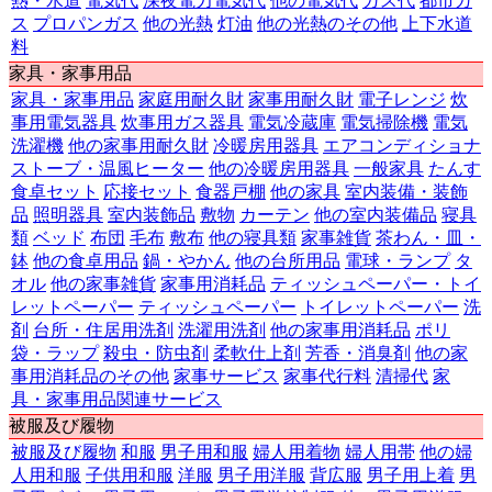
熱・水道
電気代
深夜電力電気代
他の電気代
ガス代
都市ガ
ス
プロパンガス
他の光熱
灯油
他の光熱のその他
上下水道
料
家具・家事用品
家具・家事用品
家庭用耐久財
家事用耐久財
電子レンジ
炊
事用電気器具
炊事用ガス器具
電気冷蔵庫
電気掃除機
電気
洗濯機
他の家事用耐久財
冷暖房用器具
エアコンディショナ
ストーブ・温風ヒーター
他の冷暖房用器具
一般家具
たんす
食卓セット
応接セット
食器戸棚
他の家具
室内装備・装飾
品
照明器具
室内装飾品
敷物
カーテン
他の室内装備品
寝具
類
ベッド
布団
毛布
敷布
他の寝具類
家事雑貨
茶わん・皿・
鉢
他の食卓用品
鍋・やかん
他の台所用品
電球・ランプ
タ
オル
他の家事雑貨
家事用消耗品
ティッシュペーパー・トイ
レットペーパー
ティッシュペーパー
トイレットペーパー
洗
剤
台所・住居用洗剤
洗濯用洗剤
他の家事用消耗品
ポリ
袋・ラップ
殺虫・防虫剤
柔軟仕上剤
芳香・消臭剤
他の家
事用消耗品のその他
家事サービス
家事代行料
清掃代
家
具・家事用品関連サービス
被服及び履物
被服及び履物
和服
男子用和服
婦人用着物
婦人用帯
他の婦
人用和服
子供用和服
洋服
男子用洋服
背広服
男子用上着
男