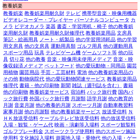
教養娯楽
教養娯楽
教養娯楽用耐久財
テレビ
携帯型音楽・映像用機器
ビデオレコーダー・プレイヤー
パーソナルコンピュータ
カ
メラ
ビデオカメラ
楽器
書斎・学習用机・椅子
他の教養娯
楽用耐久財
教養娯楽用耐久財修理代
教養娯楽用品
文房具
筆記・絵画用具
ノート・紙製品
他の学習用消耗品
他の学習
用文房具
他の文房具
運動用具類
ゴルフ用具
他の運動用具
スポーツ用品
玩具
テレビゲーム機
ゲームソフト等
他の玩
具
切り花
他の教養
音楽・映像用未使用メディア
音楽・映
像収録済メディア
ペットフード
他の愛玩動物・同用品
園芸
用植物
園芸用品
手芸・工芸材料
電池
他の教養娯楽用品の
その他
動物病院代
他の愛玩動物関連サービス
教養娯楽用品
修理代
書籍・他の印刷物
新聞
雑誌（週刊誌を含む）
書籍
他の印刷物
教養娯楽サービス
宿泊料
パック旅行費
国内パ
ック旅行費
外国パック旅行費
月謝類
語学月謝
他の教育的
月謝
音楽月謝
他の教養的月謝
スポーツ月謝
自動車教習料
家事月謝
他の月謝類
他の教養娯楽サービス
放送受信料
Ｎ
ＨＫ放送受信料
ケーブルテレビ放送受信料
他の放送受信料
入場・観覧・ゲーム代
映画・演劇等入場料
スポーツ観覧料
ゴルフプレー料金
スポーツクラブ使用料
他のスポーツ施設
使用料
文化施設入場料
遊園地入場・乗物代
他の入場・ゲー