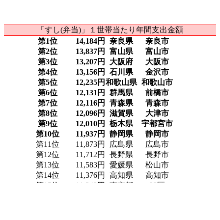
「すし(弁当)」１世帯当たり年間支出金額
第1位
14,184円
奈良県
奈良市
第2位
13,837円
富山県
富山市
第3位
13,207円
大阪府
大阪市
第4位
13,156円
石川県
金沢市
第5位
12,235円
和歌山県
和歌山市
第6位
12,131円
群馬県
前橋市
第7位
12,116円
青森県
青森市
第8位
12,096円
滋賀県
大津市
第9位
12,010円
栃木県
宇都宮市
第10位
11,937円
静岡県
静岡市
第11位
11,873円
広島県
広島市
第12位
11,712円
長野県
長野市
第13位
11,583円
愛媛県
松山市
第14位
11,376円
高知県
高知市
第15位
11,349円
東京都
23区
第16位
11,339円
愛知県
名古屋市
第17位
11,267円
福井県
福井市
第18位
11,144円
香川県
高松市