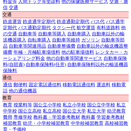
料金等
人間ドック等受診料
他の保健医療サービス
交通・通
信
交通
交通
鉄道運賃
鉄道通学定期代
鉄道通勤定期代
バス代
バス通学
定期代
バス通勤定期代
タクシー代
航空運賃
有料道路料
他
の交通
自動車等
自動車等購入
自動車購入
自動車以外の輸
送機器購入
自転車購入
自動車等維持
ガソリン
自動車等部
品
自動車等関連用品
自動車整備費
自動車以外の輸送機器整
備費
年極・月極駐車場借料
他の駐車場借料
レンタカー・カ
ーシェアリング料金
他の自動車等関連サービス
自動車保険
料(自賠責)
自動車保険料(任意)
自動車保険料以外の輸送機器
保険料
通信
通信
郵便料
固定電話通信料
移動電話通信料
運送料
移動電
話
他の通信機器
教育
教育
授業料等
国公立小学校
私立小学校
国公立中学校
私立
中学校
国公立高校
私立高校
国公立大学
私立大学
幼児教育
費用
専修学校
教科書・学習参考教材
教科書
学習参考教材
補習教育
幼児・小学校補習教育
中学校補習教育
高校補習教
育・予備校