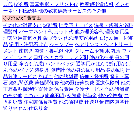
ム代
諸会費
写真撮影・プリント代
教養娯楽賃借料
インタ
ーネット接続料
他の教養娯楽サービスのその他
その他の消費支出
その他の消費支出
諸雑費
理美容サービス
温泉・銭湯入浴料
理髪料
パーマネント代
カット代
他の理美容代
理美容用品
理美容用電気器具
歯ブラシ
他の理美容用品
石けん類・化粧
品
浴用・洗顔石けん
シャンプー
ヘアリンス・ヘアトリート
メント
歯磨き
整髪・養毛剤
化粧クリーム
化粧水
乳液
ファ
ンデーション
口紅
ヘアカラーリング剤
他の化粧品
身の回
り用品
傘
かばん類
ハンドバッグ
通学用かばん
旅行用かば
ん
他のバッグ
装身具
腕時計
他の身の回り用品
身の回り用
品関連サービス
たばこ
他の諸雑費
信仰・祭祀費
祭具・墓
石
婚礼関係費
葬儀関係費
他の冠婚葬祭費
医療保険料
他の
非貯蓄型保険料
寄付金
保育費用
介護サービス
他の諸雑費
のその他
こづかい(使途不明)
交際費
贈与金
他の交際費
つ
きあい費
住宅関係負担費
他の負担費
仕送り金
国内遊学仕
送り金
他の仕送り金