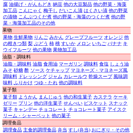
腐
油揚げ・がんもどき
納豆
他の大豆製品
他の野菜・海藻
加工品
こんにゃく
梅干し
だいこん漬
はくさい漬
他の野菜
の漬物
こんぶつくだ煮
他の野菜・海藻のつくだ煮
他の野
菜・海藻加工品のその他
果物
果物
生鮮果物
りんご
みかん
グレープフルーツ
オレンジ
他
の柑きつ類
梨
ぶどう
柿
桃
すいか
メロン
いちご
バナナ
キ
ウイフルーツ
他の果物
果物加工品
油脂・調味料
油脂・調味料
油脂
食用油
マーガリン
調味料
食塩
しょう油
みそ
砂糖
酢
ソース
ケチャップ
マヨネーズ・マヨネーズ風
調味料
ドレッシング
ジャム
カレールウ
乾燥スープ
風味調
味料
ふりかけ
つゆ・たれ
他の調味料
菓子類
菓子類
ようかん
まんじゅう
他の和生菓子
カステラ
ケーキ
ゼリー
プリン
他の洋生菓子
せんべい
ビスケット
スナック
菓子
キャンデー
チョコレート
チョコレート菓子
アイスク
リーム・シャーベット
他の菓子
調理食品
調理食品
主食的調理食品
弁当
すし(弁当)
おにぎり・その他