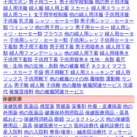
子用ズボン
男子用コート
男子用学校制服
他の男子用洋服
婦人用洋服
婦人服
婦人用上着
スカート
婦人用スラックス
婦人用コート
女子用学校制服
他の婦人用洋服
子供用洋服
子供服
乳児服
シャツ・セーター類
男子用シャツ・セーター
類
ワイシャツ
他の男子用シャツ
男子用セーター
婦人用シ
ャツ・セーター類
ブラウス
他の婦人用シャツ
婦人用セータ
ー
子供用シャツ・セーター類
子供用シャツ
子供用セーター
下着類
男子用下着類
男子用下着
男子用寝巻き
婦人用下着
類
婦人用ファンデーション
他の婦人用下着
婦人用寝巻き
子供用下着類
子供用下着
子供用寝巻き
生地・糸類
着尺
地・生地
他の生地・糸類
他の被服
帽子
ネクタイ
マフラ
ー・スカーフ
手袋
男子用靴下
婦人用ストッキング
婦人用
ソックス
子供用靴下
他の被服のその他
履物類
運動靴
サン
ダル
男子靴
婦人靴
子供靴
他の履物
被服関連サービス
洗濯
代
被服賃借料
他の被服関連サービス
保健医療
保健医療
医薬品
感冒薬
胃腸薬
栄養剤
外傷・皮膚病薬
他の
外用薬
他の医薬品
健康保持用摂取品
保健医療用品・器具
紙おむつ
保健用消耗品
眼鏡
コンタクトレンズ
他の保健医
療用品・器具
保健医療サービス
医科診療代
歯科診療代
出
産入院料
他の入院料
整骨(接骨)・鍼灸院治療代
マッサージ