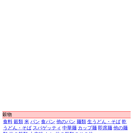
第19位
11,025円
山梨県
甲府市
第20位
10,936円
秋田県
秋田市
第21位
10,864円
徳島県
徳島市
第22位
10,654円
京都府
京都市
第23位
10,644円
岐阜県
岐阜市
第24位
10,446円
三重県
津市
第25位
10,321円
神奈川県
横浜市
第26位
10,198円
福島県
福島市
第27位
10,183円
埼玉県
さいたま市
第28位
10,153円
岡山県
岡山市
第29位
10,137円
兵庫県
神戸市
第30位
10,090円
新潟県
新潟市
第31位
10,050円
島根県
松江市
第32位
9,751円
茨城県
水戸市
第33位
9,471円
北海道
札幌市
第34位
9,273円
熊本県
熊本市
第35位
9,257円
宮城県
仙台市
第36位
9,181円
鹿児島県
鹿児島市
穀物
第37位
9,160円
山口県
山口市
食料
穀類
米
パン
食パン
他のパン
麺類
生うどん・そば
乾
第38位
9,088円
鳥取県
鳥取市
うどん・そば
スパゲッティ
中華麺
カップ麺
即席麺
他の麺
第39位
8,904円
山形県
山形市