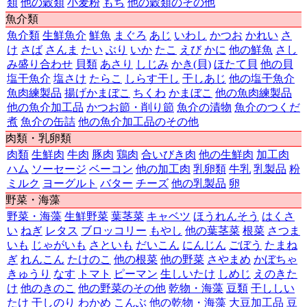
類
他の穀類
小麦粉
もち
他の穀類のその他
第40位
8,858円
長崎県
長崎市
魚介類
第41位
8,759円
千葉県
千葉市
第42位
8,748円
佐賀県
佐賀市
魚介類
生鮮魚介
鮮魚
まぐろ
あじ
いわし
かつお
かれい
さ
第43位
8,686円
宮崎県
宮崎市
け
さば
さんま
たい
ぶり
いか
たこ
えび
かに
他の鮮魚
さし
第44位
8,084円
大分県
大分市
み盛り合わせ
貝類
あさり
しじみ
かき(貝)
ほたて貝
他の貝
第45位
7,665円
沖縄県
那覇市
塩干魚介
塩さけ
たらこ
しらす干し
干しあじ
他の塩干魚介
第46位
7,614円
岩手県
盛岡市
魚肉練製品
揚げかまぼこ
ちくわ
かまぼこ
他の魚肉練製品
第47位
6,816円
福岡県
福岡市
他の魚介加工品
かつお節・削り節
魚介の漬物
魚介のつくだ
煮
魚介の缶詰
他の魚介加工品のその他
肉類・乳卵類
肉類
生鮮肉
牛肉
豚肉
鶏肉
合いびき肉
他の生鮮肉
加工肉
ハム
ソーセージ
ベーコン
他の加工肉
乳卵類
牛乳
乳製品
粉
ミルク
ヨーグルト
バター
チーズ
他の乳製品
卵
野菜・海藻
野菜・海藻
生鮮野菜
葉茎菜
キャベツ
ほうれんそう
はくさ
い
ねぎ
レタス
ブロッコリー
もやし
他の葉茎菜
根菜
さつま
いも
じゃがいも
さといも
だいこん
にんじん
ごぼう
たまね
ぎ
れんこん
たけのこ
他の根菜
他の野菜
さやまめ
かぼちゃ
きゅうり
なす
トマト
ピーマン
生しいたけ
しめじ
えのきた
け
他のきのこ
他の野菜のその他
乾物・海藻
豆類
干ししい
たけ
干しのり
わかめ
こんぶ
他の乾物・海藻
大豆加工品
豆