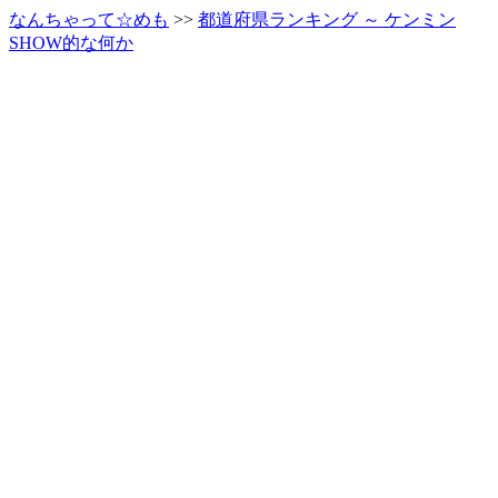
なんちゃって☆めも
>>
都道府県ランキング ～ ケンミン
SHOW的な何か