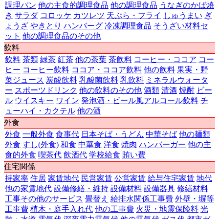
調理パン
他の主食的調理食品
他の調理食品
うなぎのかば焼
き
サラダ
コロッケ
カツレツ
天ぷら・フライ
しゅうまい
ぎ
ょうざ
やきとり
ハンバーグ
冷凍調理食品
そうざい材料セ
ット
他の調理食品のその他
飲料
飲料
茶類
緑茶
紅茶
他の茶葉
茶飲料
コーヒー・ココア
コー
ヒー
コーヒー飲料
ココア・ココア飲料
他の飲料
果実・野
菜ジュース
炭酸飲料
乳酸菌飲料
乳飲料
ミネラルウォータ
ー
スポーツドリンク
他の飲料のその他
酒類
清酒
焼酎
ビー
ル
ウイスキー
ワイン
発泡酒・ビール風アルコール飲料
チ
ューハイ・カクテル
他の酒
外食
外食
一般外食
食事代
日本そば・うどん
中華そば
他の麺類
外食
すし(外食)
和食
中華食
洋食
焼肉
ハンバーガー
他の主
食的外食
喫茶代
飲酒代
学校給食
賄い費
住宅関係
持家率
住居
家賃地代
民営家賃
公営家賃
給与住宅家賃
地代
他の家賃地代
設備修繕・維持
設備材料
設備器具
修繕材料
工事その他のサービス
畳替え
給排水関係工事費
外壁・塀等
工事費
植木・庭手入れ代
他の工事費
火災・地震保険料
光